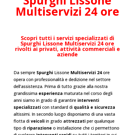
Spurghi
Lissone
Multiservizi 24 ore
Scopri tutti i servizi specializzati di
Spurghi Lissone
Multiservizi 24 ore
rivolti ai privati, attività commerciali e
aziende
Da sempre
Spurghi
Lissone
Multiservizi 24
ore
opera con professionalità e dedizione nel settore
dell’
assistenza
. Prima di tutto grazie alla nostra
grandissima
esperienza
maturata nel corso degli
anni siamo in grado di garantire
interventi
specializzati
con standard di
qualità e sicurezza
altissimi. In secondo luogo disponiamo di una vasta
flotta di
veicoli
in grado
attrezzati
per qualunque
tipo di
riparazione
o
installazione
che ci permettono
di svolgere
interventi rapidi
su tutti i territori in cui