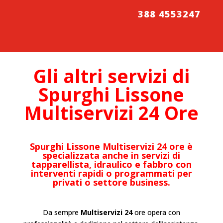
388 4553247
Gli altri servizi di
Spurghi
Lissone
Multiservizi 24 Ore
Spurghi Lissone
Multiservizi 24 ore è
specializzata anche in servizi di
tapparellista, idraulico e fabbro con
interventi rapidi o programmati per
privati o settore business.
Da sempre
Multiservizi 24
ore opera con