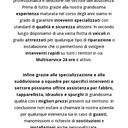
professionalità e dedizione nel settore dell’
assistenza
.
Prima di tutto grazie alla nostra grandissima
esperienza
maturata nel corso degli anni siamo in
grado di garantire
inteventi specializzati
con
standard di
qualità e sicurezza
altissimi. In secondo
luogo disponiamo di una vasta flotta di
veicoli
in
grado
attrezzati
per qualunque tipo di
riparazione
o
installazione
che ci permettono di svolgere
intenventi rapidi
su tutti i territori in cui
Multiservice 24 ore
e attivo.
Infine grazie alle specializzazione e alla
suddivisione a squadre per specifici interventi e
settore possiamo offrire assistenza per fabbro,
tapparellista, idraulico e spurghi
di grandissima
qualità con
i migliori prezzi
presenti sul territorio. In
conclusione non esitare a chiamare la nostra azienda
per qualunque evenienza sia in caso di
guasti
,
manomissioni o richieste di
sostituzioni
e
installazioni
anche personalizzate.