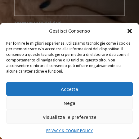
Trattamento dei dati
Gestisci Consenso
Acconsento al trattamento dei miei dati
secondo la privacy policy di questo sito web
Per fornire le migliori esperienze, utilizziamo tecnologie come i cookie
per memorizzare e/o accedere alle informazioni del dispositivo. Il
consenso a queste tecnologie ci permetterà di elaborare dati come il
comportamento di navigazione o ID unici su questo sito. Non
INVIA
=
12 + 11
acconsentire o ritirare il consenso può influire negativamente su
alcune caratteristiche e funzioni.

ZONE DI INTERVENTO
Accetta
Novara, Varese, Bergamo, Lecco, le loro
Nega
province e Monza e Brianza
Visualizza le preferenze

ORARI INTERVENTI
PRIVACY & COOKIE POLICY
La nostra assistenza rapida è attiva 265 giorni