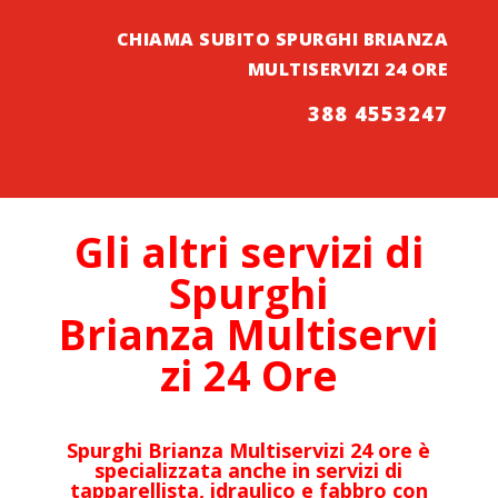
CHIAMA SUBITO SPURGHI
BRIANZA
MULTISERVIZI 24 ORE
388 4553247
Gli altri servizi di
Spurghi
Brianza
Multiservi
zi 24 Ore
Spurghi
Brianza
Multiservizi 24 ore è
specializzata anche in servizi di
tapparellista, idraulico e fabbro con