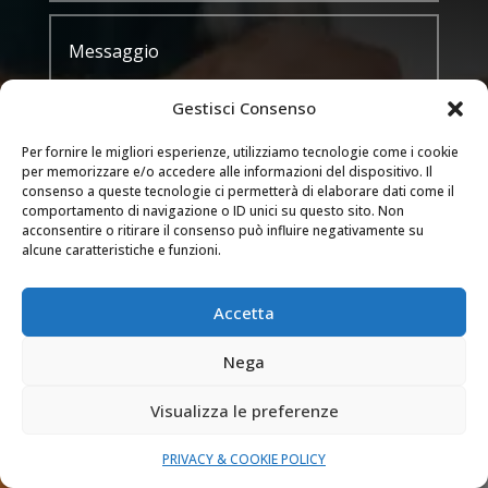
Gestisci Consenso
Per fornire le migliori esperienze, utilizziamo tecnologie come i cookie
per memorizzare e/o accedere alle informazioni del dispositivo. Il
consenso a queste tecnologie ci permetterà di elaborare dati come il
Trattamento dei dati
comportamento di navigazione o ID unici su questo sito. Non
acconsentire o ritirare il consenso può influire negativamente su
Acconsento al trattamento dei miei dati
alcune caratteristiche e funzioni.
secondo la privacy policy di questo sito web
Accetta
INVIA
=
2 + 15
Nega
Visualizza le preferenze

ZONE DI INTERVENTO
Novara, Varese, Bergamo, Lecco, le loro
PRIVACY & COOKIE POLICY