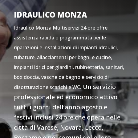
IDRAULICO MONZA
Idraulico Monza Multiservizi 24 ore offre
assistenza rapida o programmata per le
riparazioni e installazioni di impianti idraulici,
tubature, allacciamenti per bagni e cucine,
impianti idrici per giardini, rubinetteria, sanitari,
box doccia, vasche da bagno e servizio di
. Un servizio
disotturazione scarichi e WC
professionale ed economico attivo
tutti i giorni dell’anno agosto e
festivi inclusi 24 ore che opera nelle
città di Varese, Novara, Lecco,
Bergamo e nei comuni delle loro