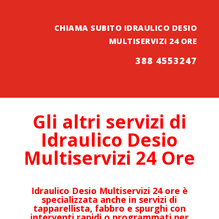
CHIAMA SUBITO IDRAULICO DESIO
MULTISERVIZI 24 ORE
388 4553247
Gli altri servizi di
Idraulico
Desio
Multiservizi 24 Ore
Idraulico Desio Multiservizi 24 ore è
specializzata anche in servizi di
tapparellista, fabbro e spurghi con
interventi rapidi o programmati per