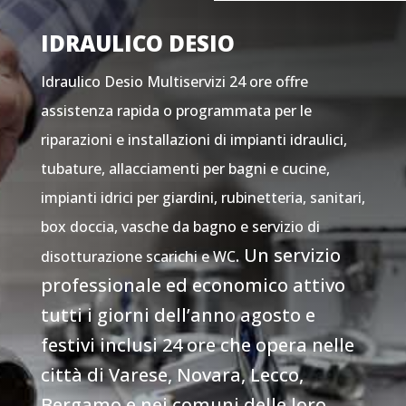
IDRAULICO DESIO
Idraulico Desio Multiservizi 24 ore offre
assistenza rapida o programmata per le
riparazioni e installazioni di impianti idraulici,
tubature, allacciamenti per bagni e cucine,
impianti idrici per giardini, rubinetteria, sanitari,
box doccia, vasche da bagno e servizio di
. Un servizio
disotturazione scarichi e WC
professionale ed economico attivo
tutti i giorni dell’anno agosto e
festivi inclusi 24 ore che opera nelle
città di Varese, Novara, Lecco,
Bergamo e nei comuni delle loro