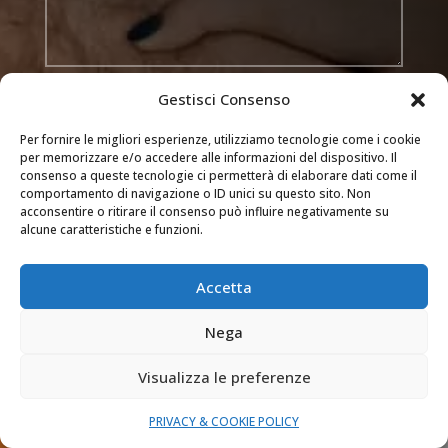
Trattamento dei dati
Gestisci Consenso
Acconsento al trattamento dei miei dati
Per fornire le migliori esperienze, utilizziamo tecnologie come i cookie
secondo la privacy policy di questo sito web
per memorizzare e/o accedere alle informazioni del dispositivo. Il
consenso a queste tecnologie ci permetterà di elaborare dati come il
comportamento di navigazione o ID unici su questo sito. Non
INVIA
=
acconsentire o ritirare il consenso può influire negativamente su
12 + 13
alcune caratteristiche e funzioni.

Accetta
ZONE DI INTERVENTO
Novara, Varese, Bergamo, Lecco, le loro
Nega
province e Monza e Brianza
Visualizza le preferenze

ORARI INTERVENTI
PRIVACY & COOKIE POLICY