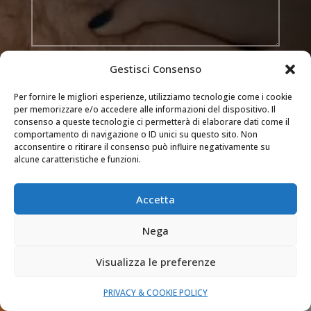
Trattamento dei dati
Gestisci Consenso
Acconsento al trattamento dei miei dati
Per fornire le migliori esperienze, utilizziamo tecnologie come i cookie
secondo la privacy policy di questo sito web
per memorizzare e/o accedere alle informazioni del dispositivo. Il
consenso a queste tecnologie ci permetterà di elaborare dati come il
comportamento di navigazione o ID unici su questo sito. Non
INVIA
=
acconsentire o ritirare il consenso può influire negativamente su
5 + 3
alcune caratteristiche e funzioni.

Accetta
ZONE DI INTERVENTO
Novara, Varese, Bergamo, Lecco, le loro
Nega
province e Monza e Brianza
Visualizza le preferenze

ORARI INTERVENTI
PRIVACY & COOKIE POLICY