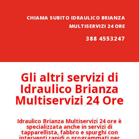
CHIAMA SUBITO IDRAULICO BRIANZA
MULTISERVIZI 24 ORE
388 4553247
Gli altri servizi di
Idraulico
Brianza
Multiservizi 24 Ore
Idraulico Brianza Multiservizi 24 ore è
specializzata anche in servizi di
tapparellista, fabbro e spurghi con
interventi rapidi o programmati per