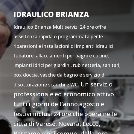
IDRAULICO BRIANZA
Idraulico Brianza Multiservizi 24 ore offre
assistenza rapida o programmata per le
riparazioni e installazioni di impianti idraulici,
tubature, allacciamenti per bagni e cucine,
impianti idrici per giardini, rubinetteria, sanitari,
box doccia, vasche da bagno e servizio di
. Un servizio
disotturazione scarichi e WC
professionale ed economico attivo
tutti i giorni dell’anno agosto e
festivi inclusi 24 ore che opera nelle
città di Varese, Novara, Lecco,
Bergamo e nei comuni delle loro